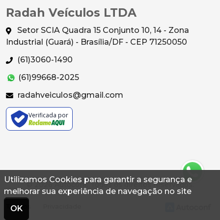
Radah Veículos LTDA
Setor SCIA Quadra 15 Conjunto 10, 14 - Zona
Industrial (Guará) - Brasília/DF - CEP 71250050
(61)3060-1490
(61)99668-2025
radahveiculos@gmail.com
Verificada por
Utilizamos Cookies para garantir a segurança e
© 2026 Autoconf. Todos os direitos reservados.
melhorar sua experiência de navegação no site
Termos
Privacidade
OK